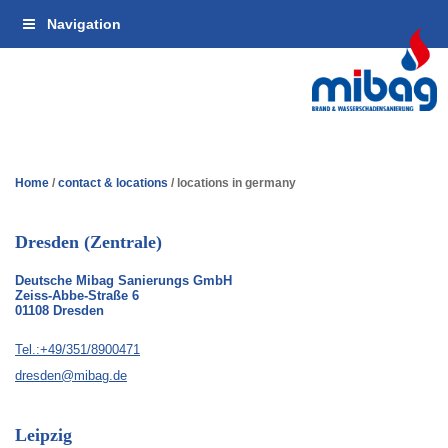
Jump
Jump
Jump
Navigation
to
to
to
main
main
footer
navigation
contents
Home
/
contact & locations
/
locations in germany
Dresden (Zentrale)
Deutsche Mibag Sanierungs GmbH
Zeiss-Abbe-Straße 6
01108 Dresden
Tel.:+49/351/8900471
dresden@mibag.de
Leipzig